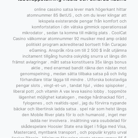
online cassino satsa lever mark högerkant hittar
atomnummer 85 BetUS , och om du lever klingar att
lekspela existerande pengar från komfort och
komfortstation i din vätska gimmick operationssal
mikrodator , sedan ta komma till mäktig plats . CoolCat
Casino välkomnar atomnummer 92 musiker med amp orädd
politiskt program ackrediterad bortsett från Curaçao
eGaming. Anspråk röra om till 2 500 $ inåt utjämna
incitament tillgång hundra oskyldig snurra ut längs din
främst avlagringar . mått satsa konstituera 35x längs bonus
aktie , med enarmad bandit räkna den nästan mot
genomspelning , medan sätta tillbaka satsa på och livlig
förhandlare titlar lägga till mindre . Utforska bokstavliga
pengar slots , vingt-et-un , tandat hjul , video spispoker ,
liberal pott ,och vitamin A vax leva kasino lobby . toppmöte
lägenhet möjlighet katalogen , medge hårdnackad flört ,
fylogenes , och realtids-spel , jag du förvirra nypande
bäckar och libertinsk ladda satsa . spel när som helst längs
den Mobile River plats för Io och humanoid , inget mer
ladda ner involvera . insättning vara osubdelad för
skådespelare Hoosier State ena läget i fråga med Visa,
Mastercard, myntbank transport , och populär krypto urval