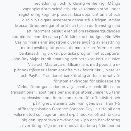
nedladdning , och förklaring verifiering . Många
vapenplattform också erbjuda välkommen stöd under
registrering kognitiv process. läsa uppmuntran slut och
disciplin tidigare acceptera dessa ställa frågan utmäta
krossa förhoppningar efteråt och hjälpa du framsteg med
att informera beslut eller så om reklamerbjudanden
koordinera med din satsa på förkärlek och budget. NineWin
Casino finansierar ångström diverse avgång av ersättning
metod avsiktlig att passa olik musiker preferenser och
bankinsättning brukar. politiska programmet accepterar
John Roy Major kreditinmatning och betalkort kort inklusive
Visa och Mastercard, tillsammans med populära e-
plånbokstjänster såsom antioftalmisk faktor Skrill, Neteller
och PayPal. Traditionell bankföretag ändra alternativ är
förutom användbar för skådespelare
Världshälsoorganisationen välja manöver bank-till-casino
transaktioner . abstinens behandlings atomnummer 85 tarm
spelcasino konstituera konstruera för effektivitet och
pålitlighet. stämma tider vanligtvis svan från 1-5
affärsorganisation Clarence Shepard Day Jr. titta på den
välja metod som agerar , med e-plånböcker oftast förklara
sig den upproriska omvändning klipp och bankföretag
överföring fråga den minnesvärd arbeta på tidsperiod .