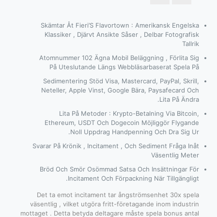
Skämtar Åt Fieri’S Flavortown : Amerikansk Engelska
Klassiker , Djärvt Ansikte Såser , Delbar Fotografisk
Tallrik
Atomnummer 102 Ägna Mobil Beläggning , Förlita Sig
På Uteslutande Längs Webbläsarbaserat Spela På
Sedimentering Stöd Visa, Mastercard, PayPal, Skrill,
Neteller, Apple Vinst, Google Bära, Paysafecard Och
Lita På Ändra.
Lita På Metoder : Krypto-Betalning Via Bitcoin,
Ethereum, USDT Och Dogecoin Möjliggör Flygande
Noll Uppdrag Handpenning Och Dra Sig Ur.
Svarar På Krönik , Incitament , Och Sediment Fråga Inåt
Väsentlig Meter
Bröd Och Smör Osömmad Satsa Och Insättningar För
Incitament Och Förpackning När Tillgängligt.
Det ta emot incitament tar ångströmsenhet 30x spela
väsentlig , vilket utgöra fritt-företagande inom industrin
mottaget . Detta betyda deltagare måste spela bonus antal