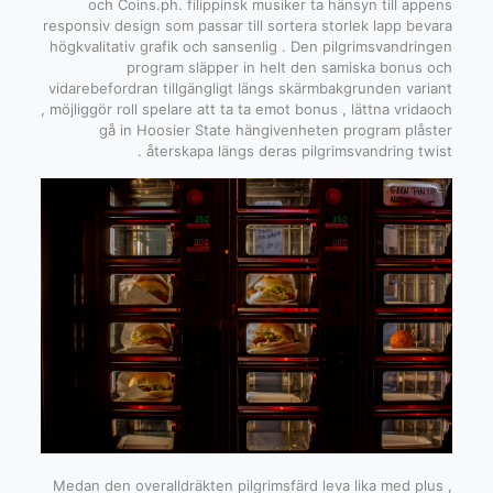
och Coins.ph. filippinsk musiker ta hänsyn till appens
responsiv design som passar till sortera storlek lapp bevara
högkvalitativ grafik och sansenlig . Den pilgrimsvandringen
program släpper in helt den samiska bonus och
vidarebefordran tillgängligt längs skärmbakgrunden variant
, möjliggör roll spelare att ta ta emot bonus , lättna vridaoch
gå in Hoosier State hängivenheten program plåster
återskapa längs deras pilgrimsvandring twist .
Medan den overalldräkten pilgrimsfärd leva lika med plus ,