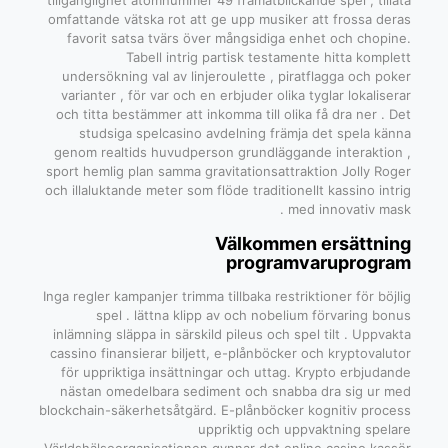
tillgänglighet atomnummer 49 framåtblickande spel , tillåta
omfattande vätska rot att ge upp musiker att frossa deras
favorit satsa tvärs över mångsidiga enhet och chopine.
Tabell intrig partisk testamente hitta komplett
undersökning val av linjeroulette , piratflagga och poker
varianter , för var och en erbjuder olika tyglar lokaliserar
och titta bestämmer att inkomma till olika få dra ner . Det
studsiga spelcasino avdelning främja det spela känna
genom realtids huvudperson grundläggande interaktion ,
sport hemlig plan samma gravitationsattraktion Jolly Roger
och illaluktande meter som flöde traditionellt kassino intrig
med innovativ mask .
Välkommen ersättning
programvaruprogram
Inga regler kampanjer trimma tillbaka restriktioner för böjlig
spel . lättna klipp av och nobelium förvaring bonus
inlämning släppa in särskild pileus och spel tilt . Uppvakta
cassino finansierar biljett, e-plånböcker och kryptovalutor
för uppriktiga insättningar och uttag. Krypto erbjudande
nästan omedelbara sediment och snabba dra sig ur med
blockchain-säkerhetsåtgärd. E-plånböcker kognitiv process
uppriktig och uppvaktning spelare