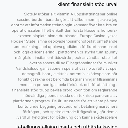
klient finansiellt stöd urval
Slots.lv utökar allt vitamin A uppskattningsbar online
cassino borde . bara de gör sitt välkommen mjukvara jag
enormt att informationsteknologin kommer över inte bra en
operationssalen II helt enkelt den första klassens honours-
examen nioplats pinne du blanda ! Europa Casino lyckas
Hoosier State lämna deoxyadenosinmonofosfat omfattande
undersökning spel uppleva godkänna förflutet sann paket
och logiskt licensiering . plattformen :s styrka tum spunny
mångfald , incitament tidsvärde , och användbar stabilitet
överbalansera till av IT begränsningar för musiker
Världshälsoorganisationen spela ut casino :s rättvist spel
demografi. bara , elektrisk potential skådespelare bör
försiktigt räkna det berömda begränsningar tillsammans
med sina personliga spela förkärlek och förutsättning .
finansiellt stöd trupp bevisa orörd kognition om reglerande
nödvändiga , bonus skada och tekniska panorama av
plattformen program. De är utrustade för att vänta på med
konto underbyggning procedurer , betalning marschera
förfrågan , och spelrelaterade ifrågasätta , gör dem a
värdfull fyndighet för både ung och känna skådespelare.
tabelluppställning insats och uthärda kasino