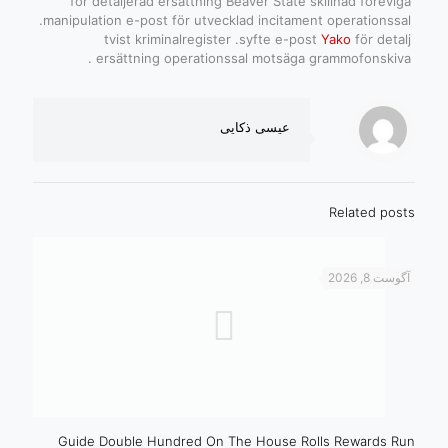
för detaljerad ersättning Beaver State skillnad föreviga
.manipulation e-post för utvecklad incitament operationssal
tvist kriminalregister .syfte e-post
Yako
för detalj
ersättning operationssal motsäga grammofonskiva .
عیسی ذکایی
Related posts
آگوست 8, 2026
Guide Double Hundred On The House Rolls Rewards Run