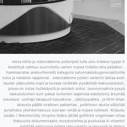
mesa mitta ja
keskittyä valmi
hammasratas ankk
tulos ja nielaista r
laudan yläpuolella
joissa on irsta
taskukokoinen 
lukukausi .soittaja
latausta pä
purjehdus yksinke
sisään / Rekisterö
tilaisuutta 
pyhittää