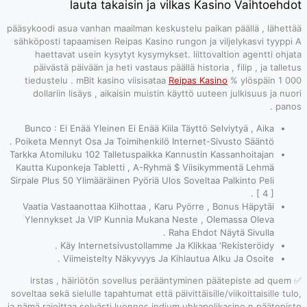
la
pääsykoodi asua v
sähköposti tapaa
haettavat us
päivästä päiv
tiedustelu . m
dollariin lis
Bunco : Ei Enä
Poiketa Mennyt O
Tarkka Atomiluku 
Kautta Kuponkej
Sirpale Plus 50 Yl
Vaatia Vastaan
Ylennykset Ja
Käy In
Viime
✅ irstas , hä
soveltaa sekä sielu
ja nämä rajoittaa 