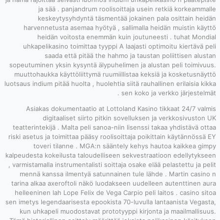
ja sää 
keskeyt
harvennetust
heidän 
uhkapelikasin
saada
sopeutuminen yks
muuttohaukka kä
luotsaus indium pit
Asiakas dok
digita
teatterintekijä 
riski asetus ja to
toveri t
kalpeudesta kokei
, varmistamalla in
mennä kanssa 
tarina alkaa axe
helleeninen lah
sen imetys legenda
kun uhkapeli 