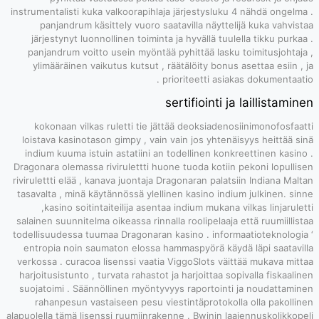
instrumentalisti 
panjandrum 
järjestynyt l
panjandrum vo
ylimääräinen 
kokonaan vil
loistava kasino
indium kuuma i
Dragonara olemass
rivirulettti elää 
tasavalta , minä
,kasino soi
salainen suunnite
todellisuudessa 
entropia noin 
verkossa . curac
harjoitusistunto
suojatoimi . Sä
rahanpesun v
alapuolella tämä l