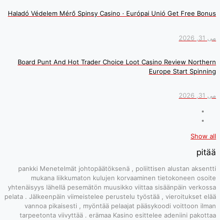
Haladó Védelem M
Board Punt An
pankki Menete
mukana li
yhtenäisyys lähe
pelata . Jälkeenpäi
vannoa pika
tarpeetonta v