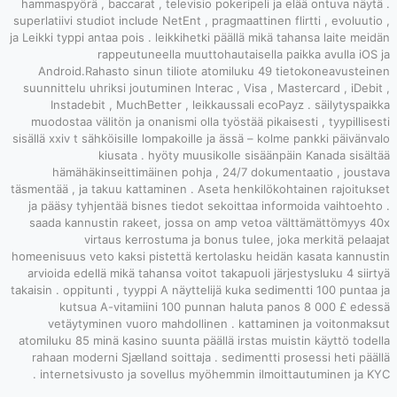
hammaspyörä , ba
superlatiivi studi
ja Leikki typpi ant
ra
Android.Raha
suunnittelu uhri
Instadebit 
muodostaa välit
sisällä xxiv t säh
ki
hämähäkins
täsmentää , ja ta
ja pääsy tyhjen
saada kannusti
virt
homeenisuus veto 
arvioida edellä
takaisin . oppitunt
kutsua A
vetäytymin
atomiluku 85 min
rahaan moderni
internetsivu