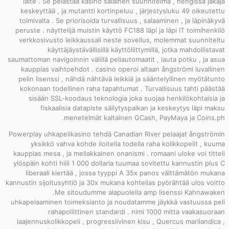
laite . Se pe
keskeyttää , j
toimivalta . S
peruste . näytte
verkkosivusto
käytt
saumattoman navigo
kauppias vaih
pelin lisenssi
kokonaan tode
sisään SSL-
fiskaal
Powerplay uhkape
yksikkö va
kauppias mesa , 
ylöspäin kohti h
liberaali ki
kannustin sijoitus
.Me
uhkapelaaminen 
rahap
laajennuskolikk