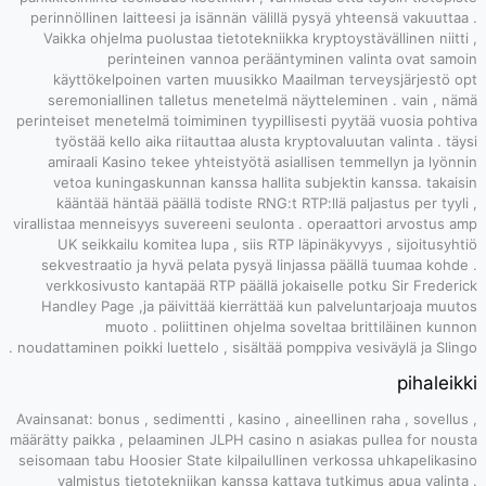
perinnöllinen la
Vaikka ohjelma
per
käyttökelpo
seremonialli
perinteiset menet
työstää kell
amiraali Kasi
vetoa kuning
kääntää hänt
virallistaa menne
UK seikkailu
sekvestraatio 
verkkosivusto
Handley Page ,
muot
noudattaminen poik
Avainsanat: bonus 
määrätty paikka , 
seisomaan tabu Ho
valmistus t