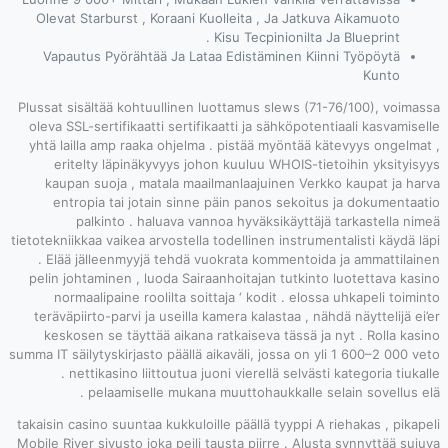
Olevat Starbur
Vapautus Pyö
Plussat sisältää
oleva SSL-sertif
yhtä lailla amp
eritelty lä
kaupan suoja
entropia ta
palkint
tietotekniikkaa vai
. Elää jällee
pelin johtamine
normaalipain
teräväpiirto-pa
keskosen se t
summa IT säilytyski
. nettikasi
pelaa
takaisin casino su
Mobile River sivus