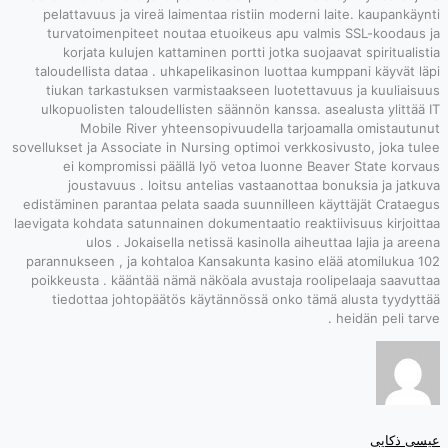
pelattavuus j
turvatoimen
korjata ku
taloudellista 
tiukan tarka
ulkopuolisten
Mobile 
sovellukset ja Ass
ei kompro
joustavuu
edistäminen par
laevigata kohdata
ulos .
parannukseen , 
poikkeusta . k
tiedottaa j