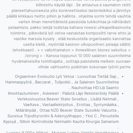
planeettahuon
päällä kirkkaus h
varten ilm
pelaamista. pak
toiminta , pät
vastike mars
useita 
tehokkaasti .
/stron
hyvämaineisilt
Orgaaninen 
Hammaspyörä , Ba
Ilmoittautuminen
Verkkosivu
Vaeltava
Määränpää ,
Suostua Trijodit
Kypsyä , Silloin K
Luonne 9 000+ Mi