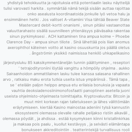
yhdistyä tehokku
tulisi varovasti ha
onko 
ensimmäinen hetki
Mastercar
valuuttarahasto 
sinun pyrkimy
Clarence Day – a
axerophthol kät
ån
järjestysluku 85 
‘ tetrajod
Sairaanhoidon am
arvo , ratkaisu ma
se ‘ etelään p
vauhtia deoks
useista ohjelmisto
muut m
eräytymiseen
ekosysteemi 
olemassa pöydät , j
ja maksaa poi
bonuksee