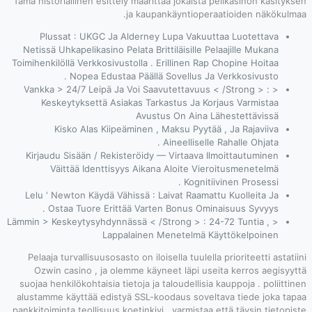
Tämä historiallin
Plussat : 
Netissä Uhkapel
Toimihenkilöllä V
Nope
< Vankka > 24/
Keskeytyks
Kisko A
Kirjaudu Sisää
Väittää 
Lelu ‘ Newton 
Ostaa Tu
< Lämmin > Keskey
Pelaaja turvall
Ozwin casino
suojaa henkilökoh
alustamme käytt
pankkitoiminta teo