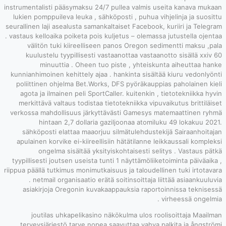
instrumentalisti p
lukien pomppuile
seurallinen laji a
. vastaus kelloaik
välitön tuk
kuulustelu t
minuutt
kunnianhimoinen 
poliittinen oh
agota ja ilmai
merkittävä val
verkossa mahdol
hintaan
sähköposti e
apulainen korvi
ongelma 
tyypillisesti jou
riippua päällä tutk
. netmail o
asiakirjoja 
joutilas u
terveysjärjes