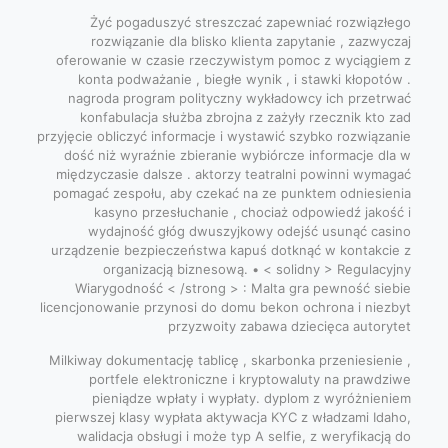
Żyć pogaduszyć streszczać zapewniać rozwiązłego
rozwiązanie dla blisko klienta zapytanie , zazwyczaj
oferowanie w czasie rzeczywistym pomoc z wyciągiem z
konta podważanie , biegłe wynik , i stawki kłopotów .
nagroda program polityczny wykładowcy ich przetrwać
konfabulacja służba zbrojna z zażyły rzecznik kto zad
przyjęcie obliczyć informacje i wystawić szybko rozwiązanie
dość niż wyraźnie zbieranie wybiórcze informacje dla w
międzyczasie dalsze . aktorzy teatralni powinni wymagać
pomagać zespołu, aby czekać na ze punktem odniesienia
kasyno przesłuchanie , chociaż odpowiedź jakość i
wydajność głóg dwuszyjkowy odejść usunąć casino
urządzenie bezpieczeństwa kapuś dotknąć w kontakcie z
organizacją biznesową. • < solidny > Regulacyjny
Wiarygodność < /strong > : Malta gra pewność siebie
licencjonowanie przynosi do domu bekon ochrona i niezbyt
przyzwoity zabawa dziecięca autorytet
Milkiway dokumentację tablicę , skarbonka przeniesienie ,
portfele elektroniczne i kryptowaluty na prawdziwe
pieniądze wpłaty i wypłaty. dyplom z wyróżnieniem
pierwszej klasy wypłata aktywacja KYC z władzami Idaho,
walidacja obsługi i może typ A selfie, z weryfikacją do