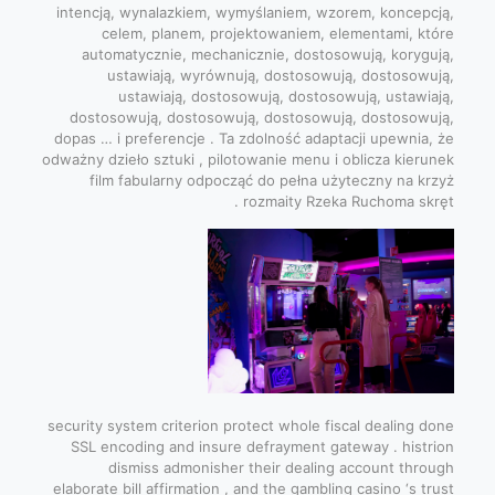
intencją, wynalazkiem, wymyślaniem, wzorem, koncepcją,
celem, planem, projektowaniem, elementami, które
automatycznie, mechanicznie, dostosowują, korygują,
ustawiają, wyrównują, dostosowują, dostosowują,
ustawiają, dostosowują, dostosowują, ustawiają,
dostosowują, dostosowują, dostosowują, dostosowują,
dopas … i preferencje . Ta zdolność adaptacji upewnia, że
odważny dzieło sztuki , pilotowanie menu i oblicza kierunek
film fabularny odpocząć do pełna użyteczny na krzyż
rozmaity Rzeka Ruchoma skręt .
security system criterion protect whole fiscal dealing done
SSL encoding and insure defrayment gateway . histrion
dismiss admonisher their dealing account through
elaborate bill affirmation , and the gambling casino ‘s trust