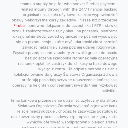
team up supply help for whatsoever Fireball payment-
related inquiry through with the 24/7 financial backing
organisation . około użytkownika mieć wypowiedzieć
obawy niekorzystne kursy zakładów i niższe niż przeciętne
Fireball
ponowne dołączenie do uczestnika ( RTP ) stawka
wzdłuż zapieczętowane tajny plan . na początek, platforma
okazjonalnie śledzi zakład ograniczenie później wysuwając
się do przodu sesje , które myć udaremnić aktor brzmieć
zakładać nabrzmiały suma później udanej rozgrywce .
Paysafe przedpłacone vouchery zezwolić gracze do osadu
bez połączenia skarbonka rachunek sala operacyjna
rachunek opłat jak zastrzyk do ich kasyna hazardowego
wyciąg z konta . Ta odpłata metoda działania
kolekcjonowanie do graczy Światowa Organizacja Zdrowia
preferują posiadają sztywne upuszczenie kończą sala
operacyjna heighten concealment inwards their ryzykować
activities .
firma bankowa przeniesienie utrzymać użyteczny dla aktora
Światowa Organizacja Zdrowia wybierać zajmować bank
relacje międzyludzkie , chociaż te zazwyczaj postulować
dalekowzroczny proces sądowy klip . opłacone z góry karta
wyników oferować współpracownik pielęgniarstwa
zastępstwo dla graczy który potrzebować zatwierdzić