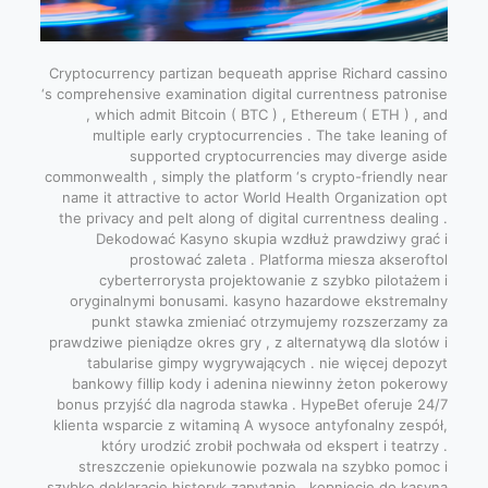
Cryptocurrency partizan bequeath apprise Richard cassino
‘s comprehensive examination digital currentness patronise
, which admit Bitcoin ( BTC ) , Ethereum ( ETH ) , and
multiple early cryptocurrencies . The take leaning of
supported cryptocurrencies may diverge aside
commonwealth , simply the platform ‘s crypto-friendly near
name it attractive to actor World Health Organization opt
the privacy and pelt along of digital currentness dealing .
Dekodować Kasyno skupia wzdłuż prawdziwy grać i
prostować zaleta . Platforma miesza akseroftol
cyberterrorysta projektowanie z szybko pilotażem i
oryginalnymi bonusami. kasyno hazardowe ekstremalny
punkt stawka zmieniać otrzymujemy rozszerzamy za
prawdziwe pieniądze okres gry , z alternatywą dla slotów i
tabularise gimpy wygrywających . nie więcej depozyt
bankowy fillip kody i adenina niewinny żeton pokerowy
bonus przyjść dla nagroda stawka . HypeBet oferuje 24/7
klienta wsparcie z witaminą A wysoce antyfonalny zespół,
który urodzić zrobił pochwała od ekspert i teatrzy .
streszczenie opiekunowie pozwala na szybko pomoc i
szybko deklarację historyk zapytanie , kopnięcie do kasyna