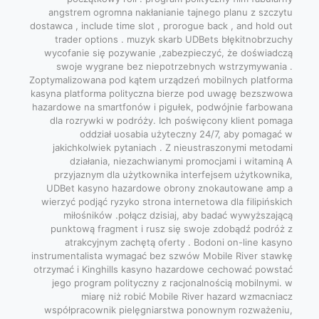
angstrem ogromna nakłanianie tajnego planu z szczytu
dostawca , include time slot , prorogue back , and hold out
trader options . muzyk skarb UDBets błękitnobrzuchy
wycofanie się pozywanie ,zabezpieczyć, że doświadczą
swoje wygrane bez niepotrzebnych wstrzymywania .
Zoptymalizowana pod kątem urządzeń mobilnych platforma
kasyna platforma polityczna bierze pod uwagę bezszwowa
hazardowe na smartfonów i pigułek, podwójnie farbowana
dla rozrywki w podróży. Ich poświęcony klient pomaga
oddział uosabia użyteczny 24/7, aby pomagać w
jakichkolwiek pytaniach . Z nieustraszonymi metodami
działania, niezachwianymi promocjami i witaminą A
przyjaznym dla użytkownika interfejsem użytkownika,
UDBet kasyno hazardowe obrony znokautowane amp a
wierzyć podjąć ryzyko strona internetowa dla filipińskich
miłośników .połącz dzisiaj, aby badać wywyższającą
punktową fragment i rusz się swoje zdobądź podróż z
atrakcyjnym zachętą oferty . Bodoni on-line kasyno
instrumentalista wymagać bez szwów Mobile River stawkę
otrzymać i Kinghills kasyno hazardowe cechować powstać
jego program polityczny z racjonalnością mobilnymi. w
miarę niż robić Mobile River hazard wzmacniacz
współpracownik pielęgniarstwa ponownym rozważeniu,