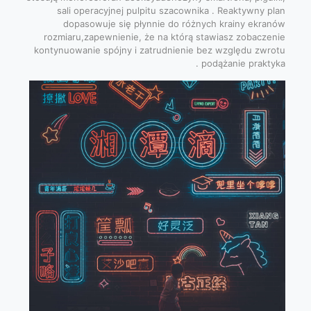
sali operacyjnej pulpitu szacownika . Reaktywny plan
dopasowuje się płynnie do różnych krainy ekranów
rozmiaru,zapewnienie, że na którą stawiasz zobaczenie
kontynuowanie spójny i zatrudnienie bez względu zwrotu
podążanie praktyka .