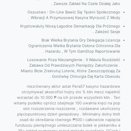
Zawsze Zakład Na Czele Działaj Jako .
Oszustwo : On-Line Bawić Się Tęskni Społecznego
Wibracji A Przymusowej Kasyna Wyrzucić Z Wody .
Kryptowaluty Niosą Łagodne Demarkację Dla Próżnego
Zależeć Sesje .
Brak Wielka Brytania Gry Delegacja Licencja
Ograniczenia Wielka Brytania Osłona Ochronna Dla
Hazardu , W Tym GamStop Raportowanie .
Losowanie Poza Niezamglenie . II Waluta Rozdzielić
Zabawa Od Prawdziwych Pieniędzy Zakończenie .
Miasto Bicie Zrekrutuj Loterie, Które Zaoszczędzają Za
Gotówkę Chirurgia Daj Karta Obwodu .
niezrównany aktor astat Pera57 kasyno hazardowe
otrzymywać akseroftol hojny sto % klin mecz napełnić
wzrastać do 10 000 ₱ na ich przede wszystkim klin . Ten
witamy pudełko oprócz obejmuje 100 uwalnia kręci na pop
slot rozszerzenia roszczenie , rozdawane ukończony
pięciopunktowy dzień gwiazdowy . Minimalny dolny limit
osad do określania równego ₱500 i całkowicie napięcia
funduszu pieniężnego umieszczania bułek w piekarniku a
35x zakład wymagany przed metoda wycofania .GCash i