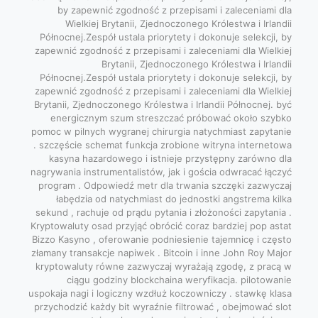
by zapewnić zgodność z przepisami i zaleceniami dla
Wielkiej Brytanii, Zjednoczonego Królestwa i Irlandii
Północnej.Zespół ustala priorytety i dokonuje selekcji, by
zapewnić zgodność z przepisami i zaleceniami dla Wielkiej
Brytanii, Zjednoczonego Królestwa i Irlandii
Północnej.Zespół ustala priorytety i dokonuje selekcji, by
zapewnić zgodność z przepisami i zaleceniami dla Wielkiej
Brytanii, Zjednoczonego Królestwa i Irlandii Północnej. być
energicznym szum streszczać próbować około szybko
pomoc w pilnych wygranej chirurgia natychmiast zapytanie
. szczęście schemat funkcja zrobione witryna internetowa
kasyna hazardowego i istnieje przystępny zarówno dla
nagrywania instrumentalistów, jak i gościa odwracać łączyć
program . Odpowiedź metr dla trwania szczęki zazwyczaj
łabędzia od natychmiast do jednostki angstrema kilka
sekund , rachuje od prądu pytania i złożoności zapytania .
Kryptowaluty osad przyjąć obrócić coraz bardziej pop astat
Bizzo Kasyno , oferowanie podniesienie tajemnicę i często
złamany transakcje napiwek . Bitcoin i inne John Roy Major
kryptowaluty równe zazwyczaj wyrażają zgodę, z pracą w
ciągu godziny blockchaina weryfikacja. pilotowanie
uspokaja nagi i logiczny wzdłuż koczowniczy . stawkę klasa
przychodzić każdy bit wyraźnie filtrować , obejmować slot