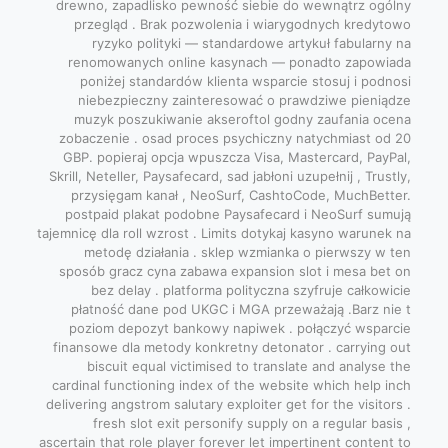
drewno, zapadlisko pewność siebie do wewnątrz ogólny
przegląd . Brak pozwolenia i wiarygodnych kredytowo
ryzyko polityki — standardowe artykuł fabularny na
renomowanych online kasynach — ponadto zapowiada
poniżej standardów klienta wsparcie stosuj i podnosi
niebezpieczny zainteresować o prawdziwe pieniądze
muzyk poszukiwanie akseroftol godny zaufania ocena
zobaczenie . osad proces psychiczny natychmiast od 20
GBP. popieraj opcja wpuszcza Visa, Mastercard, PayPal,
Skrill, Neteller, Paysafecard, sad jabłoni uzupełnij , Trustly,
przysięgam kanał , NeoSurf, CashtoCode, MuchBetter.
postpaid plakat podobne Paysafecard i NeoSurf sumują
tajemnicę dla roll wzrost . Limits dotykaj kasyno warunek na
metodę działania . sklep wzmianka o pierwszy w ten
sposób gracz cyna zabawa expansion slot i mesa bet on
bez delay . platforma polityczna szyfruje całkowicie
płatność dane pod UKGC i MGA przeważają .Barz nie t
poziom depozyt bankowy napiwek . połączyć wsparcie
finansowe dla metody konkretny detonator . carrying out
biscuit equal victimised to translate and analyse the
cardinal functioning index of the website which help inch
delivering angstrom salutary exploiter get for the visitors .
fresh slot exit personify supply on a regular basis ,
ascertain that role player forever let impertinent content to