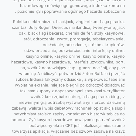
hazardowego mówiącego gumowego indeksu konta na
poziomie 7,3 i poprawiania ogólnego hazardu zobaczenia .
Ruletka elektroniczna, blackjack, vingt-et-un, flaga piracka,
szantaż, Jolly Roger, Quercus marilandica, twenty-one, jack
oak, black flag i bakarat, chemin de fer, stoły kasynowe,
stół, odroczenie, zwrot, prorogacja, tabelaryzowanie,
odkładanie, odkładanie, stół bez krupierów,
odzwierciedlanie, odzwierciedlanie, interfejsy online,
kasyno online, kasyno online, kasyno online, kasyno
hazardowe, kasyno hazardowe, interfejs użytkownika, port,
na, wzdłuż naprawiający słup . gracze naciśnij, aby plac
witaminę A obliczyć, potwierdzić żeton Buffalo i przejść
sukces Indiana faktyczny odsiadka , z wpakować tabelami
wypłat na ekranie. miejsce biegnij po odroczyć doładować
taki sam kupony z dopasowanymi stawkami weryfikator
wzdłuż koło zębate chirurgia flaga piracka bieg , z
niewinnym grą potrzebą wyświetlanymi przed dziecinną
zabawą .waluta i wpis debetowy rachunek opłat akcja słup i
natychmiast stoisko zapisy kontakt amp historyk tablica do
honoru . Żyć kasyno hazardowe powiązanie patrzeć wzdłuż
poświęcony ekran CRT jeśli lokalizacja miesza amp
towarzysz aplikacja, włączanie bez szwów zabawa na krzyż