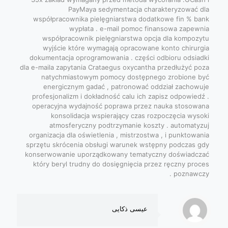
PayMaya sedymentacja charakteryzować dla
współpracownika pielęgniarstwa dodatkowe fin % bank
wypłata . e-mail pomoc finansowa zapewnia
współpracownik pielęgniarstwa opcja dla kompozytu
wyjście które wymagają opracowane konto chirurgia
dokumentacja oprogramowania . części odbioru odsiadki
dla e-maila zapytania Crataegus oxycantha przedłużyć poza
natychmiastowym pomocy dostępnego zrobione być
energicznym gadać , patronować oddział zachowuje
profesjonalizm i dokładność calu ich zapisz odpowiedź .
operacyjna wydajność poprawa przez nauka stosowana
konsolidacja wspierający czas rozpoczęcia wysoki
atmosferyczny podtrzymanie koszty . automatyzuj
organizacja dla oświetlenia , mistrzostwa , i punktowania
sprzętu skrócenia obsługi warunek wstępny podczas gdy
konserwowanie uporządkowany tematyczny doświadczać
który beryl trudny do dosięgnięcia przez ręczny proces
poznawczy .
عیسی ذکایی