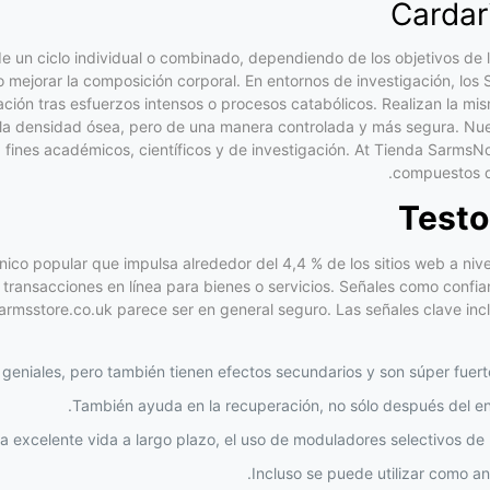
Carda
un ciclo individual o combinado, dependiendo de los objetivos de l
 o mejorar la composición corporal. En entornos de investigación, lo
ación tras esfuerzos intensos o procesos catabólicos. Realizan la mi
la densidad ósea, pero de una manera controlada y más segura. Nues
fines académicos, científicos y de investigación. At Tienda Sarms
compuestos de
Test
co popular que impulsa alrededor del 4,4 % de los sitios web a nivel
a transacciones en línea para bienes o servicios. Señales como confi
 sarmsstore.co.uk parece ser en general seguro. Las señales clave in
 geniales, pero también tienen efectos secundarios y son súper fuert
También ayuda en la recuperación, no sólo después del ent
na excelente vida a largo plazo, el uso de moduladores selectivos d
Incluso se puede utilizar como a