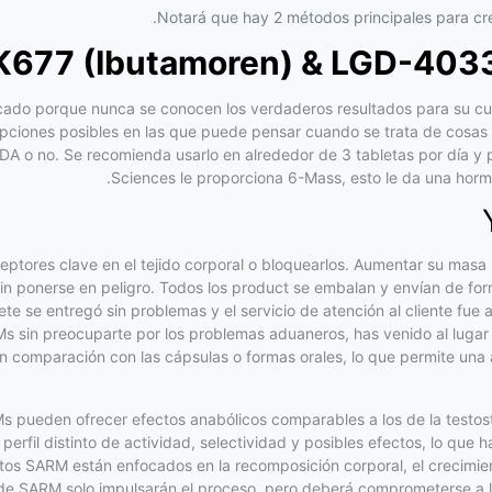
Notará que hay 2 métodos principales para cr
677 (Ibutamoren) & LGD-4033
do porque nunca se conocen los verdaderos resultados para su cuer
opciones posibles en las que puede pensar cuando se trata de cosas
DA o no. Se recomienda usarlo en alrededor de 3 tabletas por día y 
Sciences le proporciona 6-Mass, esto le da una hor
ceptores clave en el tejido corporal o bloquearlos. Aumentar su ma
sin ponerse en peligro. Todos los product se embalan y envían de for
ete se entregó sin problemas y el servicio de atención al cliente fu
s sin preocuparte por los problemas aduaneros, has venido al lugar
en comparación con las cápsulas o formas orales, lo que permite una
pueden ofrecer efectos anabólicos comparables a los de la testost
erfil distinto de actividad, selectividad y posibles efectos, lo que
tos SARM están enfocados en la recomposición corporal, el crecimiento
de SARM solo impulsarán el proceso, pero deberá comprometerse a l