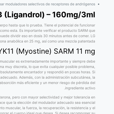
ear moduladores selectivos de receptores de andrógenos.
 (Ligandrol) – 160mg/3ml
po hasta que lo prueba. Tiene el potencial de funcionar
 como esta. Es importante verificar el producto SARM que
puede dividir eso en dosis 30 minutos antes de comer. LG
mona anabólica en 25 mg, así como una mezcla patentada.
YK11 (Myostine) SARM 11 mg
sa muscular es extremadamente importante y siempre debe
ma muy discreta, lo que evita cualquier posible problema,
e absolutamente encantador y respondió en pocas horas. Si
 adecuado. Además, con la administración subcutánea, la
 absorción más eficiente y un menor riesgo de pérdida del
ingrediente activo.
erona, pero con mayor selectividad y mejor tolerancia en
 hace que la elección del modulador adecuado sea esencial
 muscular, la fuerza, la recuperación, la resistencia y el
ograr el cuerpo ideal que desea. Si desea recomponer su