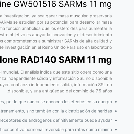
rine GW501516 SARMs 11 mg
a investigación, ya sea ganar masa muscular, preservarla
s SARMs se estudian por su potencial para desarrollar masa
sma función anabólica que los esteroides para aumentar la
tro objetivo es apoyar la innovación y el descubrimiento
Nos comprometemos a suministrar SARMs de alta calidad y
 investigación en el Reino Unido Para uso en laboratorio.
olone RAD140 SARM 11 mg
 mundial. El análisis indica que este sitio opera como una
anza independiente sólida y información SSL no disponible
cluyen confianza independiente sólida, información SSL no
disponible, y una antigüedad del dominio de 7.5 años.
es, por lo que nunca se conocen los efectos en su cuerpo.
renamiento, sino también con la cicatrización de heridas.
e receptores de andrógenos definitivamente puede ayudar.
nticonceptivo hormonal reversible para ratas como mínimo.