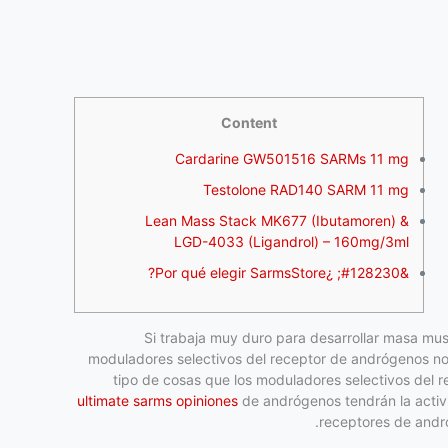
Content
Cardarine GW501516 SARMs 11 mg
Testolone RAD140 SARM 11 mg
Lean Mass Stack MK677 (Ibutamoren) &
LGD-4033 (Ligandrol) – 160mg/3ml
&#128230; ¿Por qué elegir SarmsStore?
Si trabaja muy duro para desarrollar masa mus
moduladores selectivos del receptor de andrógenos no 
tipo de cosas que los moduladores selectivos del 
ultimate sarms opiniones
de andrógenos tendrán la activi
receptores de andró