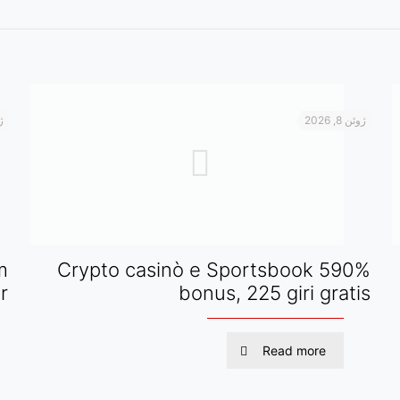
ژوئن 8, 2026
ژو
m
Crypto casinò e Sportsbook 590%
r
bonus, 225 giri gratis
Read more