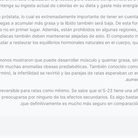
tenga su ingesta actual de calorías en su dieta y gaste más energía d
 la próstata, lo cual es extremadamente importante de tener en cue
legas a acumular más grasa y la libido también será baja. De esta f
o no en primer lugar. Además, están prohibidos en algunas regiones
díacas también deben mantenerse alejadas de esto. El compuesto más
dar a restaurar los equilibrios hormonales naturales en el cuerpo, 
 monos mostraron que puede desarrollar músculo y quemar grasa, sin
rtir muchas anomalías obesas prediabéticas. También conocido como 
inó, la infertilidad se revirtió y las parejas de ratas esperaban un 
aumen
reversible para ratas como mínimo. Se sabe que el S-23 tiene una af
ue preocuparse por ninguno de los efectos secundarios. Es algo bas
que definitivamente es mucho más seguro en comparación