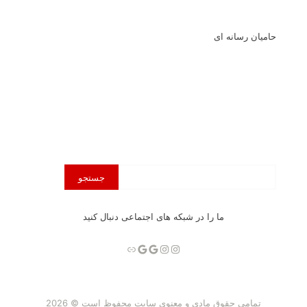
حامیان رسانه ای
محتوای
جستجو
خود
را
جستجو
ما را در شبکه های اجتماعی دنبال کنید
کنید
اینستاگرم
گوگل
اینستاگرم
گوگل
پیوند
تمامی حقوق مادی و معنوی سایت محفوظ است © 2026