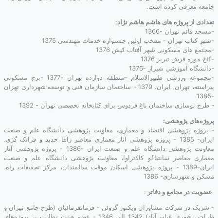
جامعه معرفی کرده است.
تعدادی از پروژه های هاشم هاشم نژاد
:
-مسجد قائم تهران -1366
-شهر کتاب تهران - منتخب اولین جشنواره خدمات مهندسی 1375
-مجتمع های مسکونی شهر آفتاب کیش 1376
-کاخ موزه فرش تبریز 1376
-دانشگاه آموزشی شیراز -1376
-مجموعه ورزشی ظهیرالاسلام –منطقه دوازده تهران -1377 -برج مسکونی
پیراسته، تهران، ایران. 1379 - ساختمان سازمان فنی و توسعه شهرداری تهران
-1385
- طرح نوسازی ساختمان باغ فردوس برای کتابخانه تخصصی تهران - 1392
پروژه‌های پژوهشی:
- پروژه پژوهشی اقتصاد و معماری، معاونت پژوهشی دانشگاه علم و صنعت
ایران- 1385 - پروژه پژوهشی آثار معماری معاصر زاها حدید و فرانک گری،
معاونت پژوهشی دانشگاه علم و صنعت ایران -1386 - پروژه پژوهشی آثار
معماری معاصر سانتیاگو کالاتراوا، معاونت پژوهشی دانشگاه علم و صنعت
ایران-1389 - پروژه پژوهشی اسکان موقت سالمندان، مرکز تحقیقات راه،
مسکن و شهرسازی- 1386
عضویت‌ در مجامع و دفاتر
:
- شریک در شرکت مشاوران ویکتور گروئن - فرمانفرمائیان (طرح جامع تهران و
طراحی شهری عباس‌آباد) 1342 الی 1346 - عضو هیئت نظارت بر پروژه‌های