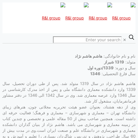
✕
نام و نام خانوادگی:
هاشم هاشم نژاد
متولد:
1319 شیراز
سال و دوره:
1339/دوره اول
سال فارغ التحصیلی:
1346
هاشم هاشم نژاد در سال 1319 متولد شد. پس از طی دوران تحصیل، سال
1339 وارد دانشکده معماری دانشگاه ملی و پس از اخذ مدرک کارشناسی در
سال 1346 وارد عرصه معماری شد. وی در سال 1342 الی 1346 در دفتر مشاور
فرمانفرمایان، مشغول کار شد.
وی از دهه هشتاد، بعنوان عضو هیئت تحریریه مجلاتی چون، هنرهای زیبای
دانشگاه تهران – معماری و شهرسازی – معماری و فرهنگ؛ فعالیت حرفه ای
داشته است. همچنین صاحب بیش از 50 مقاله علمی و تخصصی و چندین کتاب
در زمینه معماری و شهرسازی می باشد. هاشم نژاد از بنیان گذاران دانشکده
معماری و شهرسازی در دانشگاه علم و صنعت ایران است.وی در مدت بیش از
60 سال طراحی، پژوهش و تدریس، شاگردان بسیاری را تعلیم و آموزش و به